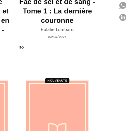
e
Fae de sel et de sang -
P
 et
Tome 1 : La dernière
P
 en
couronne
 -
Eulalie Lombard
C
03/06/2026
ITO
NOUVEAUTÉ