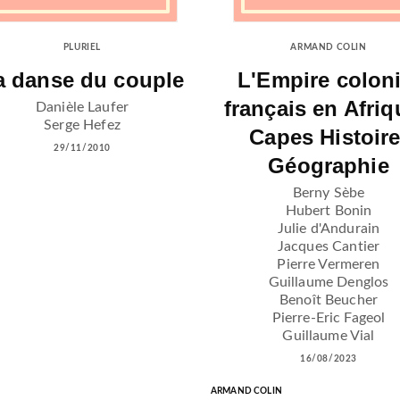
PLURIEL
ARMAND COLIN
a danse du couple
L'Empire coloni
français en Afriq
Danièle Laufer
Serge Hefez
Capes Histoire
29/11/2010
Géographie
Berny Sèbe
Hubert Bonin
Julie d'Andurain
Jacques Cantier
Pierre Vermeren
Guillaume Denglos
Benoît Beucher
Pierre-Eric Fageol
Guillaume Vial
16/08/2023
ARMAND COLIN