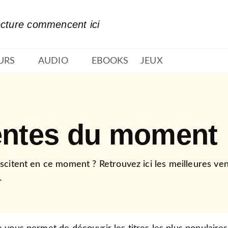
PIED DE PAGE
ecture commencent ici
URS
AUDIO
EBOOKS
JEUX
ventes du moment
biscitent en ce moment ? Retrouvez ici les meilleures v
…