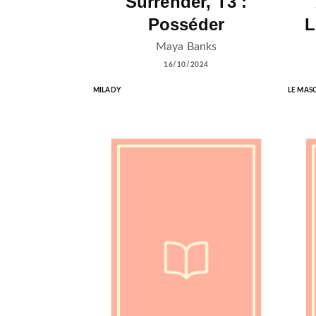
Surrender, T3 :
Posséder
L
Maya Banks
16/10/2024
MILADY
LE MAS