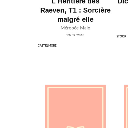
L'Héritière des
Dic
Raeven, T1 : Sorcière
malgré elle
Méropée Malo
19/09/2018
STOCK
CASTELMORE