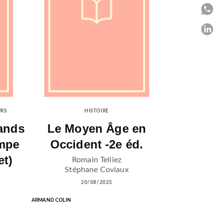
P
P
C
URS
HISTOIRE
rands
Le Moyen Âge en
ampe
Occident -2e éd.
et)
Romain Telliez
Stéphane Coviaux
20/08/2025
ARMAND COLIN