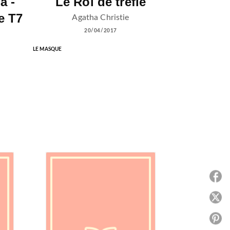
a -
Le Roi de trèfle
e T7
Agatha Christie
20/04/2017
LE MASQUE
P
P
P