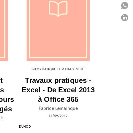
P
P
C
INFORMATIQUE ET MANAGEMENT
t
Travaux pratiques -
ts
Excel - De Excel 2013
ours
à Office 365
igés
Fabrice Lemainque
11/09/2019
ck
DUNOD