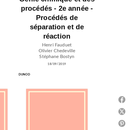
procédés - 2e année -
Procédés de
séparation et de
réaction
Henri Fauduet
Olivier Chedeville
Stéphane Bostyn
18/09/2019
DUNOD
P
P
P