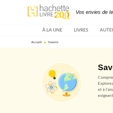
MENU
RECHERCHE
CONTENU
Vos envies de l
À LA UNE
LIVRES
AUTE
•
Accueil
Savoirs
Sav
Compren
Explorez
et à l’a
exigeant