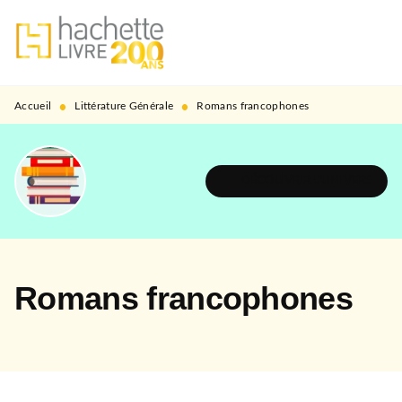
MENU
RECHERCHE
CONTENU
PIED DE PAGE
•
•
Accueil
Littérature Générale
Romans francophones
DÉCOUVRIR L'UNIVERS
Romans francophones