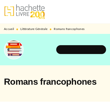
MENU
RECHERCHE
CONTENU
PIED DE PAGE
•
•
Accueil
Littérature Générale
Romans francophones
DÉCOUVRIR L'UNIVERS
Romans francophones