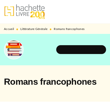
MENU
RECHERCHE
CONTENU
PIED DE PAGE
•
•
Accueil
Littérature Générale
Romans francophones
DÉCOUVRIR L'UNIVERS
Romans francophones