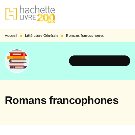
MENU
RECHERCHE
CONTENU
PIED DE PAGE
•
•
Accueil
Littérature Générale
Romans francophones
DÉCOUVRIR L'UNIVERS
Romans francophones