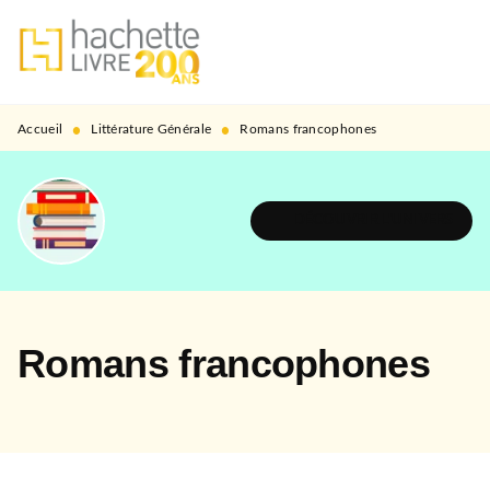
MENU
RECHERCHE
CONTENU
PIED DE PAGE
•
•
Accueil
Littérature Générale
Romans francophones
DÉCOUVRIR L'UNIVERS
Romans francophones