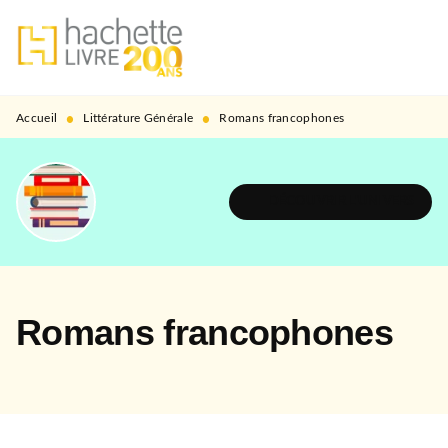
MENU
RECHERCHE
CONTENU
PIED DE PAGE
•
•
Accueil
Littérature Générale
Romans francophones
DÉCOUVRIR L'UNIVERS
Romans francophones