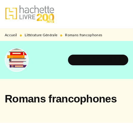
MENU
RECHERCHE
CONTENU
PIED DE PAGE
•
•
Accueil
Littérature Générale
Romans francophones
DÉCOUVRIR L'UNIVERS
Romans francophones