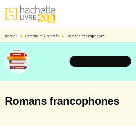
MENU
RECHERCHE
CONTENU
PIED DE PAGE
•
•
Accueil
Littérature Générale
Romans francophones
DÉCOUVRIR L'UNIVERS
Romans francophones