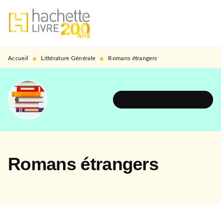
MENU
RECHERCHE
CONTENU
PIED DE PAGE
•
•
Accueil
Littérature Générale
Romans étrangers
DÉCOUVRIR L'UNIVERS
Romans étrangers