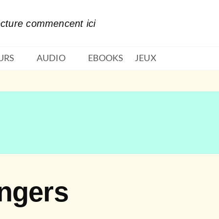
PIED DE PAGE
ecture commencent ici
URS
AUDIO
EBOOKS
JEUX
ngers