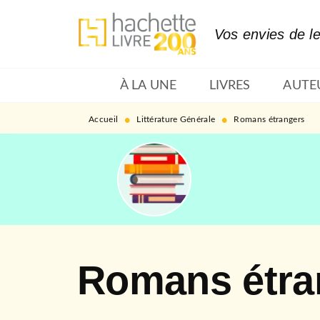
MENU
RECHERCHE
CONTENU
Vos envies de l
À LA UNE
LIVRES
AUTE
•
•
Accueil
Littérature Générale
Romans étrangers
Romans étra