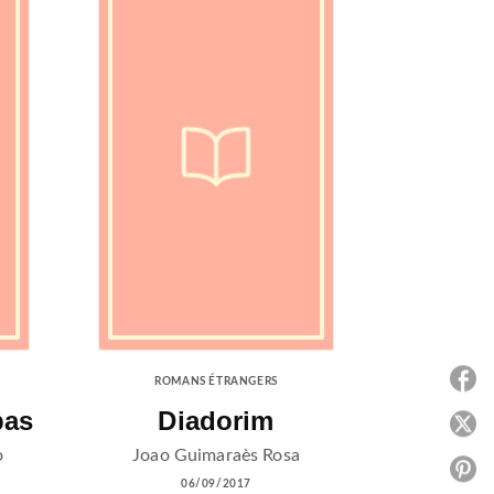
P
ROMANS ÉTRANGERS
pas
Diadorim
P
o
Joao Guimaraès Rosa
P
06/09/2017