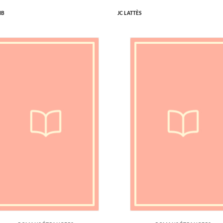
IB
JC LATTÈS