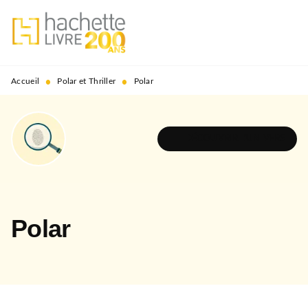
MENU
RECHERCHE
CONTENU
PIED DE PAGE
•
•
Accueil
Polar et Thriller
Polar
DÉCOUVRIR L'UNIVERS
Polar