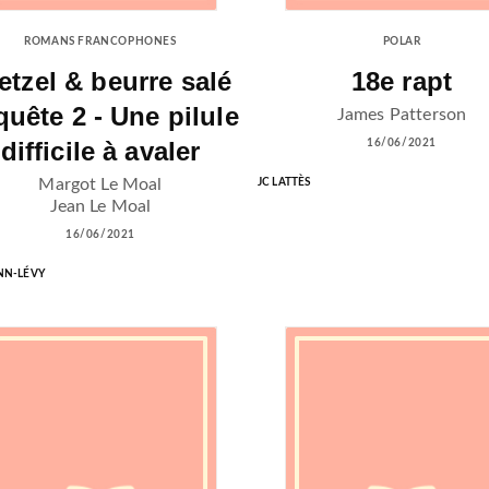
ROMANS FRANCOPHONES
POLAR
etzel & beurre salé
18e rapt
uête 2 - Une pilule
James Patterson
difficile à avaler
16/06/2021
Margot Le Moal
JC LATTÈS
Jean Le Moal
16/06/2021
NN-LÉVY