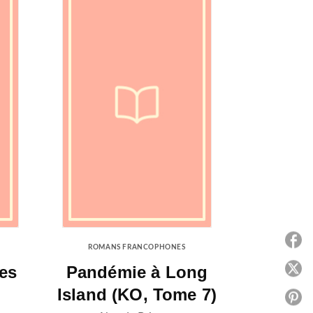
P
ROMANS FRANCOPHONES
res
Pandémie à Long
P
Island (KO, Tome 7)
P