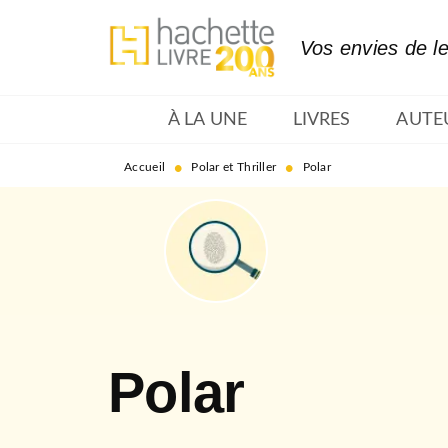
MENU
RECHERCHE
CONTENU
Vos envies de l
À LA UNE
LIVRES
AUTE
•
•
Accueil
Polar et Thriller
Polar
Polar