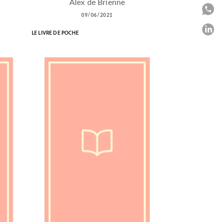
Alex de Brienne
P
09/06/2021
P
LE LIVRE DE POCHE
C