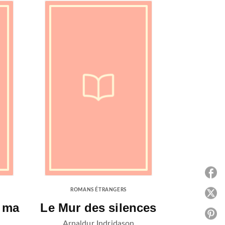
P
ROMANS ÉTRANGERS
P
é ma
Le Mur des silences
P
Arnaldur Indridason