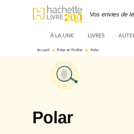
MENU
RECHERCHE
CONTENU
Vos envies de l
À LA UNE
LIVRES
AUTE
•
•
Accueil
Polar et Thriller
Polar
Polar