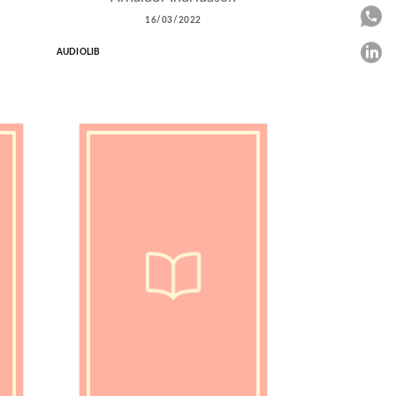
P
16/03/2022
P
AUDIOLIB
C