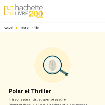
MENU
RECHERCHE
CONTENU
PIED DE PAGE
•
Accueil
Polar et Thriller
Polar et Thriller
Frissons garantis, suspense assuré.