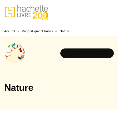
MENU
RECHERCHE
CONTENU
PIED DE PAGE
•
•
Accueil
Vie pratique et loisirs
Nature
DÉCOUVRIR L'UNIVERS
Nature