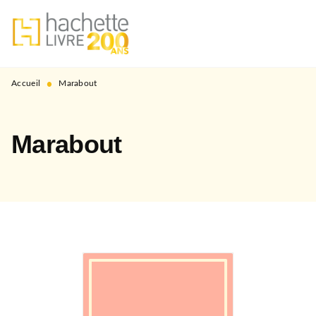
MENU
RECHERCHE
CONTENU
PIED DE PAGE
•
Accueil
Marabout
Marabout