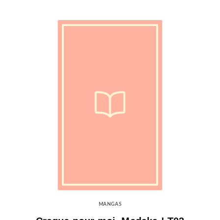
MANGAS