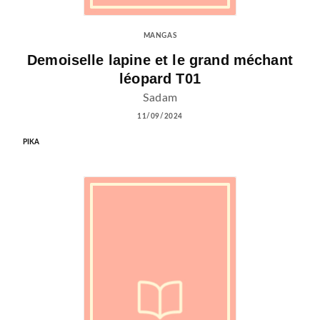
MANGAS
Demoiselle lapine et le grand méchant
léopard T01
Sadam
11/09/2024
PIKA