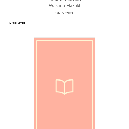
Wakana Hazuki
18/09/2024
NOBI NOBI