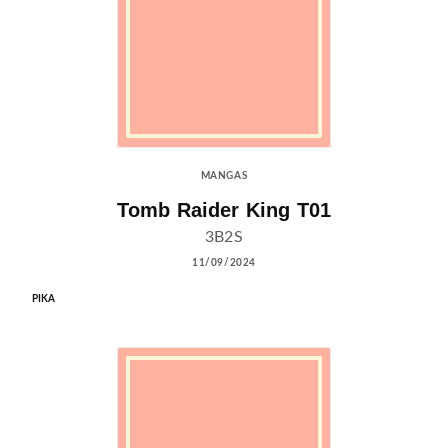
MANGAS
Tomb Raider King T01
3B2S
11/09/2024
PIKA