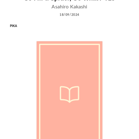
Asahiro Kakashi
18/09/2024
PIKA