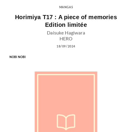
MANGAS
Horimiya T17 : A piece of memories
Edition limitée
Daisuke Hagiwara
HERO
18/09/2024
NOBI NOBI