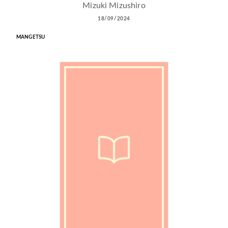
Mizuki Mizushiro
18/09/2024
MANGETSU