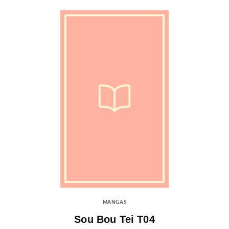
MANGAS
Sou Bou Tei T04