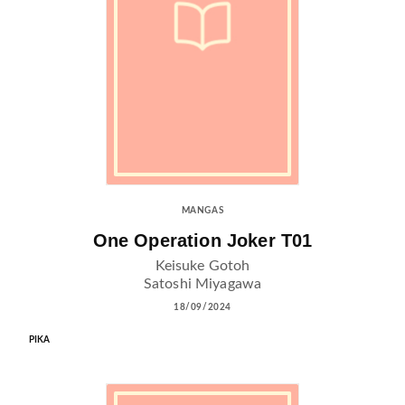
MANGAS
One Operation Joker T01
Keisuke Gotoh
Satoshi Miyagawa
18/09/2024
PIKA