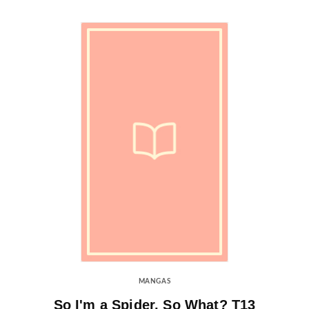
MANGAS
So I'm a Spider, So What? T13