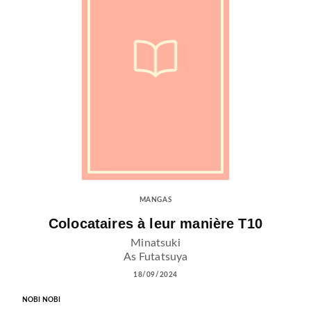
MANGAS
Colocataires à leur manière T10
Minatsuki
As Futatsuya
18/09/2024
NOBI NOBI