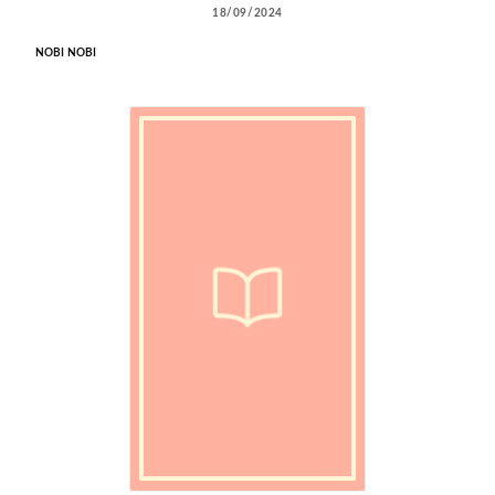
18/09/2024
NOBI NOBI