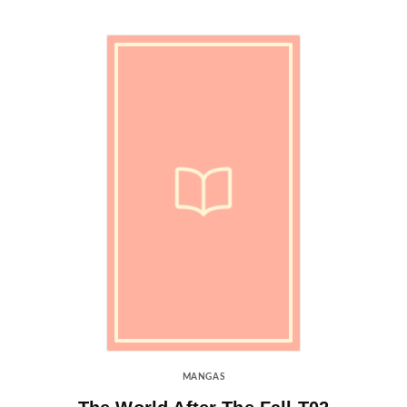
MANGAS