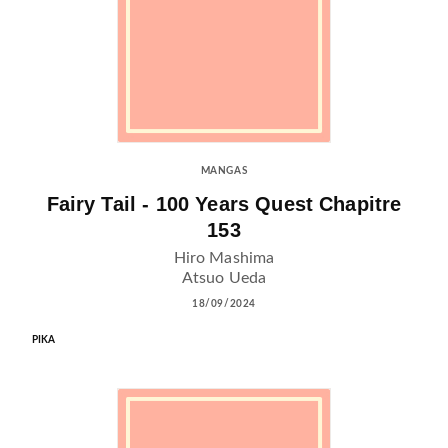
MANGAS
Fairy Tail - 100 Years Quest Chapitre
153
Hiro Mashima
Atsuo Ueda
18/09/2024
PIKA