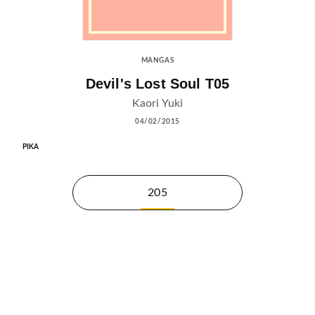
MANGAS
Devil's Lost Soul T05
Kaori Yuki
04/02/2015
PIKA
205