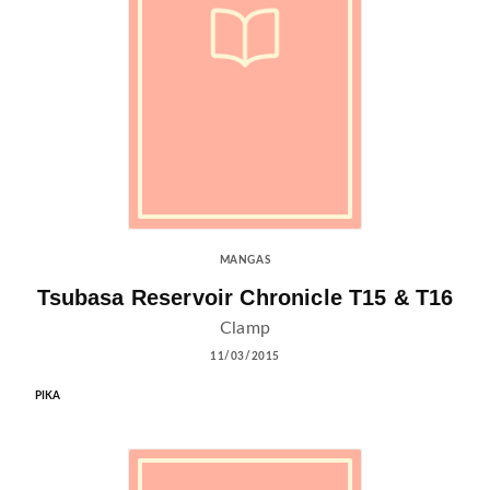
MANGAS
Tsubasa Reservoir Chronicle T15 & T16
Clamp
11/03/2015
PIKA