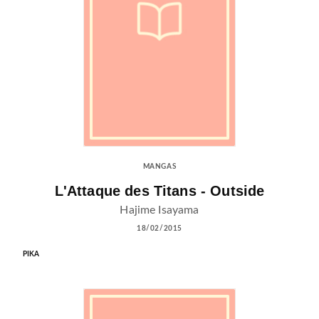
MANGAS
L'Attaque des Titans - Outside
Hajime Isayama
18/02/2015
PIKA