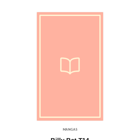
MANGAS