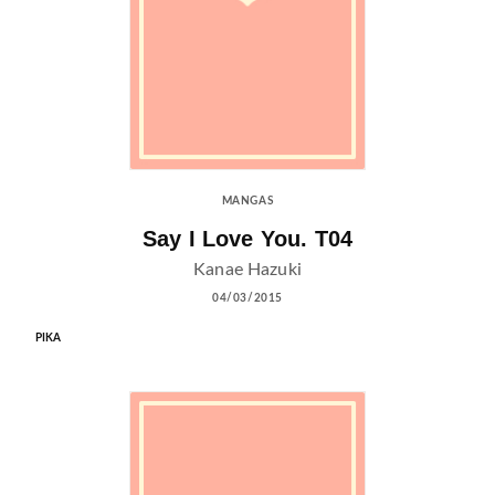
MANGAS
Say I Love You. T04
Kanae Hazuki
04/03/2015
PIKA