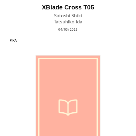
XBlade Cross T05
Satoshi Shiki
Tatsuhiko Ida
04/03/2015
PIKA