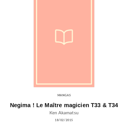
MANGAS
Negima ! Le Maître magicien T33 & T34
Ken Akamatsu
18/02/2015