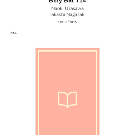
Billy Bat T14
Naoki Urasawa
Takashi Nagasaki
18/03/2015
PIKA