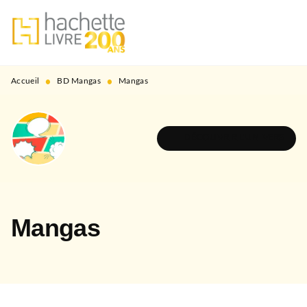
MENU
RECHERCHE
CONTENU
PIED DE PAGE
•
•
Accueil
BD Mangas
Mangas
DÉCOUVRIR L'UNIVERS
Mangas