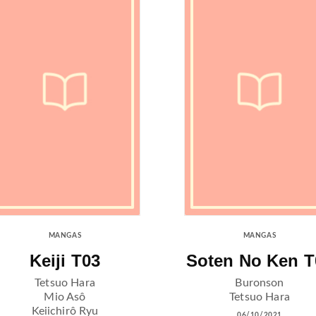
MANGAS
MANGAS
Keiji T03
Soten No Ken T
Tetsuo Hara
Buronson
Mio Asô
Tetsuo Hara
Keiichirô Ryu
06/10/2021