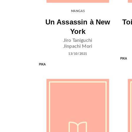
MANGAS
Un Assassin à New
To
York
Jiro Taniguchi
Jinpachi Mori
13/10/2021
PIKA
PIKA