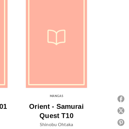
MANGAS
P
01
Orient - Samurai
P
Quest T10
P
Shinobu Ohtaka