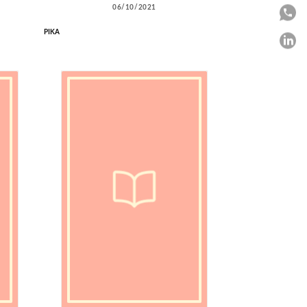
06/10/2021
P
PIKA
P
C