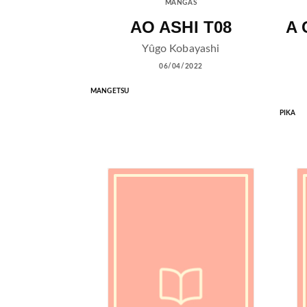
MANGAS
AO ASHI T08
A 
Yûgo Kobayashi
06/04/2022
MANGETSU
PIKA