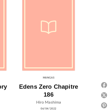
MANGAS
ory
Edens Zero Chapitre
P
186
P
Hiro Mashima
P
06/04/2022