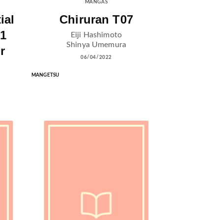
MANGAS
ial
Chiruran T07
01
Eiji Hashimoto
Shinya Umemura
r
06/04/2022
MANGETSU