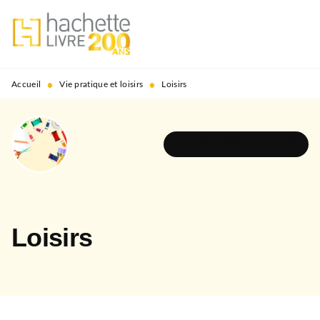
MENU
RECHERCHE
CONTENU
PIED DE PAGE
•
•
Accueil
Vie pratique et loisirs
Loisirs
DÉCOUVRIR L'UNIVERS
Loisirs