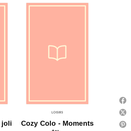
P
P
LOISIRS
 joli
Cozy Colo - Moments
P