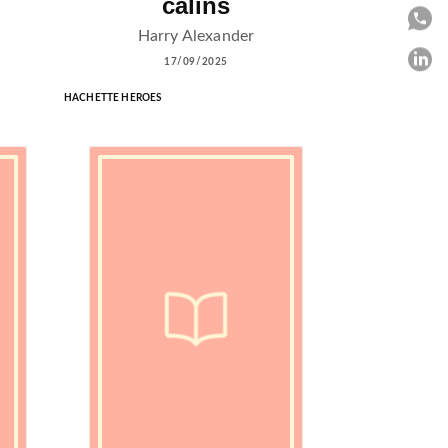
câlins
P
Harry Alexander
P
17/09/2025
HACHETTE HEROES
C