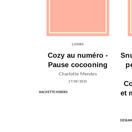
LOISIRS
Cozy au numéro -
Snu
Pause cocooning
p
Charlotte Mendes
Co
17/09/2025
et 
HACHETTE HEROES
DESSAI