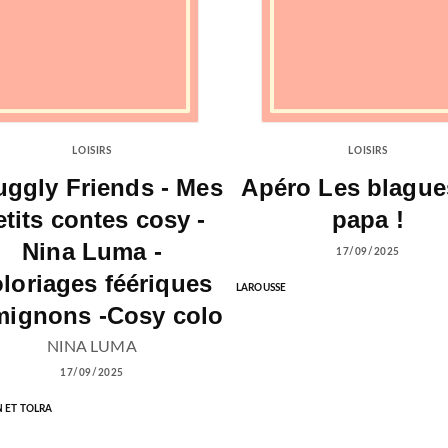
LOISIRS
LOISIRS
ggly Friends - Mes
Apéro Les blague
etits contes cosy -
papa !
Nina Luma -
17/09/2025
loriages féériques
LAROUSSE
mignons -Cosy colo
NINA LUMA
17/09/2025
N ET TOLRA