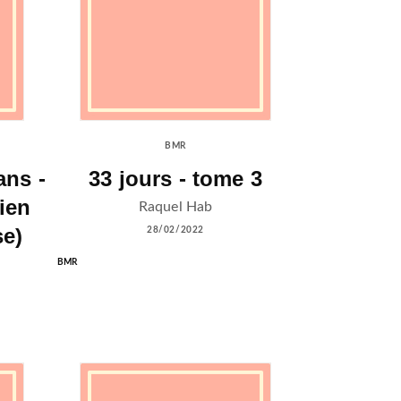
BMR
ans -
33 jours - tome 3
lien
Raquel Hab
se)
28/02/2022
BMR