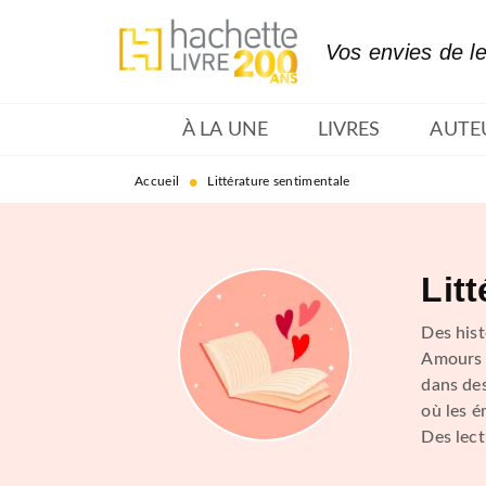
MENU
RECHERCHE
CONTENU
Vos envies de l
À LA UNE
LIVRES
AUTE
•
Accueil
Littérature sentimentale
Lit
Des hist
Amours 
dans des
où les é
Des lect