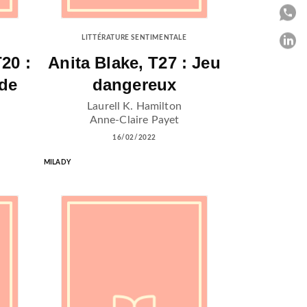
P
LITTÉRATURE SENTIMENTALE
P
20 :
Anita Blake, T27 : Jeu
C
rde
dangereux
Laurell K. Hamilton
Anne-Claire Payet
16/02/2022
MILADY