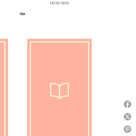
18/02/2022
YRA
P
P
P