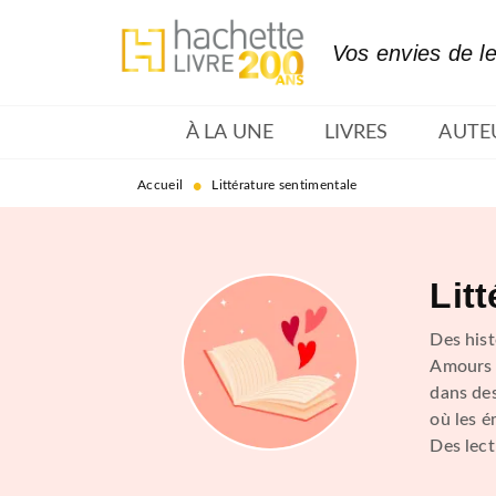
MENU
RECHERCHE
CONTENU
Vos envies de l
À LA UNE
LIVRES
AUTE
•
Accueil
Littérature sentimentale
Lit
Des hist
Amours 
dans des
où les é
Des lect