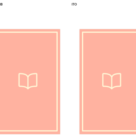
IB
ITO