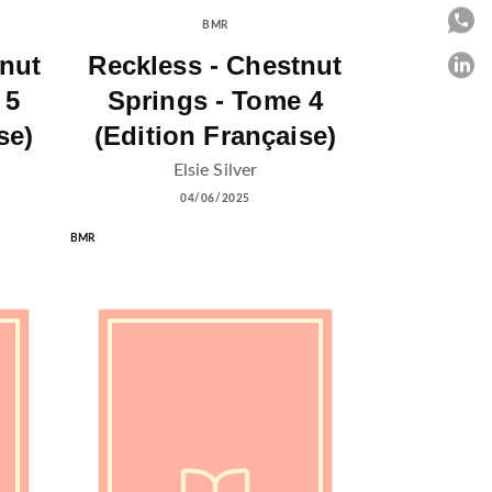
P
BMR
tnut
Reckless - Chestnut
P
 5
Springs - Tome 4
C
se)
(Edition Française)
Elsie Silver
04/06/2025
BMR