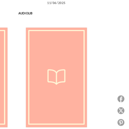
11/06/2025
AUDIOLIB
P
P
P