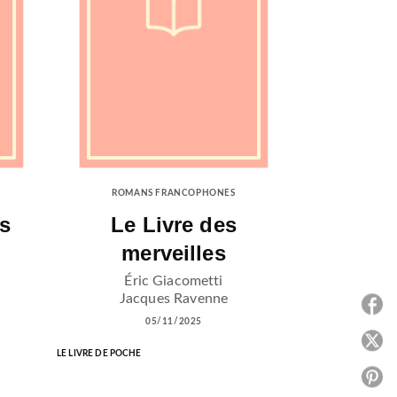
ROMANS FRANCOPHONES
s
Le Livre des
merveilles
Éric Giacometti
Jacques Ravenne
P
05/11/2025
P
LE LIVRE DE POCHE
P