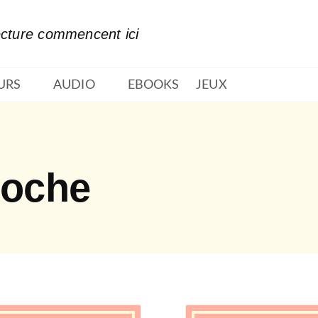
PIED DE PAGE
ecture commencent ici
URS
AUDIO
EBOOKS
JEUX
Poche