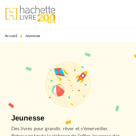
MENU
RECHERCHE
CONTENU
PIED DE PAGE
•
Accueil
Jeunesse
Jeunesse
Des livres pour grandir, rêver et s’émerveiller.