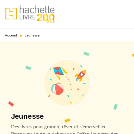
MENU
RECHERCHE
CONTENU
PIED DE PAGE
•
Accueil
Jeunesse
Jeunesse
Des livres pour grandir, rêver et s’émerveiller.