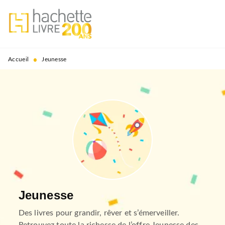
MENU
RECHERCHE
CONTENU
PIED DE PAGE
•
Accueil
Jeunesse
Jeunesse
Des livres pour grandir, rêver et s’émerveiller.