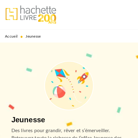
MENU
RECHERCHE
CONTENU
PIED DE PAGE
•
Accueil
Jeunesse
Jeunesse
Des livres pour grandir, rêver et s’émerveiller.