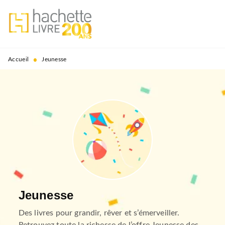
MENU
RECHERCHE
CONTENU
PIED DE PAGE
•
Accueil
Jeunesse
Jeunesse
Des livres pour grandir, rêver et s’émerveiller.