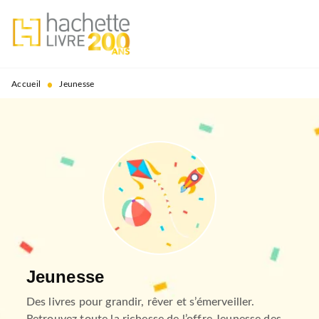
MENU
RECHERCHE
CONTENU
PIED DE PAGE
•
Accueil
Jeunesse
Jeunesse
Des livres pour grandir, rêver et s’émerveiller.