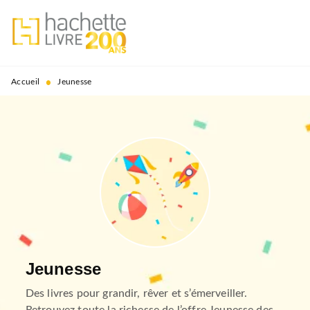
MENU
RECHERCHE
CONTENU
PIED DE PAGE
•
Accueil
Jeunesse
Jeunesse
Des livres pour grandir, rêver et s’émerveiller.