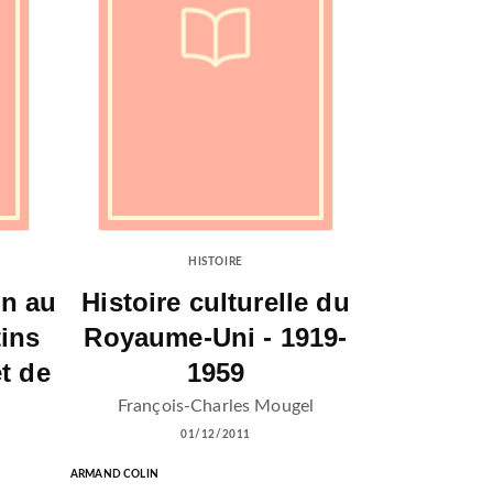
HISTOIRE
en au
Histoire culturelle du
tins
Royaume-Uni - 1919-
t de
1959
François-Charles Mougel
01/12/2011
ARMAND COLIN