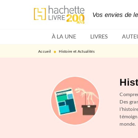
MENU
RECHERCHE
CONTENU
Vos envies de l
À LA UNE
LIVRES
AUTE
•
Accueil
Histoire et Actualités
Hist
Comprend
Des gran
l’histoi
témoigna
monde.