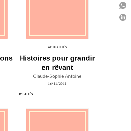
P
P
C
ACTUALITÉS
mons
Histoires pour grandir
en rêvant
Claude-Sophie Antoine
16/11/2011
JC LATTÈS