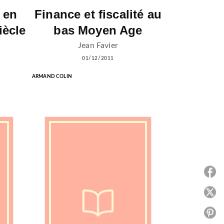
 en
Finance et fiscalité au
iècle
bas Moyen Age
Jean Favier
01/12/2011
ARMAND COLIN
P
P
P