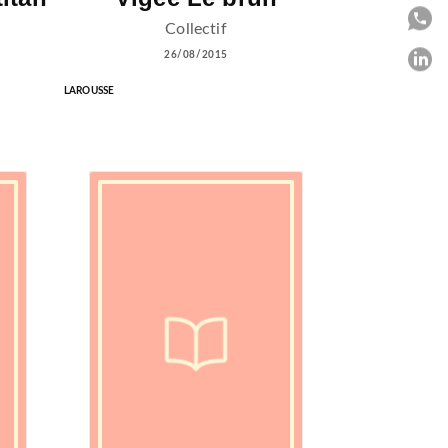
P
Collectif
26/08/2015
P
LAROUSSE
C