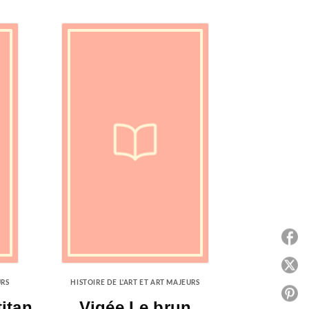
P
P
URS
HISTOIRE DE L'ART ET ART MAJEURS
P
titan
Vigée Le brun