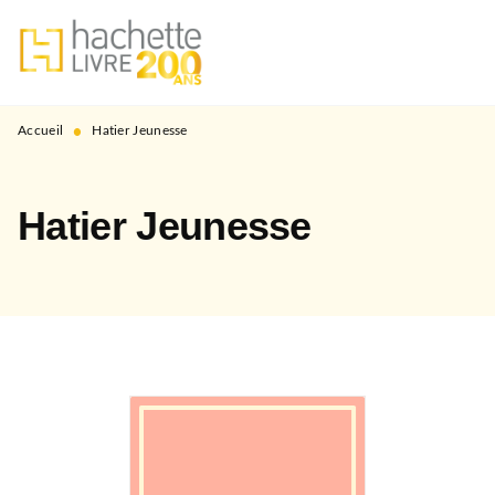
MENU
RECHERCHE
CONTENU
PIED DE PAGE
•
Accueil
Hatier Jeunesse
Hatier Jeunesse