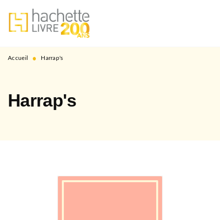
MENU
RECHERCHE
CONTENU
PIED DE PAGE
•
Accueil
Harrap's
Harrap's