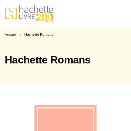
MENU
RECHERCHE
CONTENU
PIED DE PAGE
•
Accueil
Hachette Romans
Hachette Romans