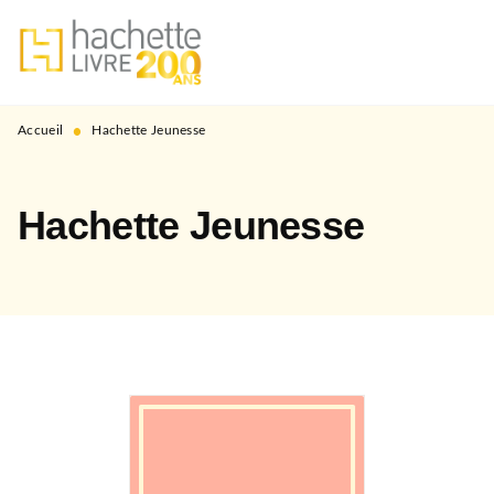
MENU
RECHERCHE
CONTENU
PIED DE PAGE
•
Accueil
Hachette Jeunesse
Hachette Jeunesse