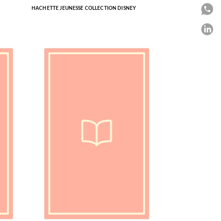
HACHETTE JEUNESSE COLLECTION DISNEY
P
P
C