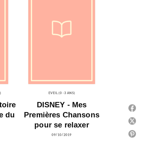
)
EVEIL (0 -3 ANS)
oire
DISNEY - Mes
P
re du
Premières Chansons
P
pour se relaxer
P
09/10/2019