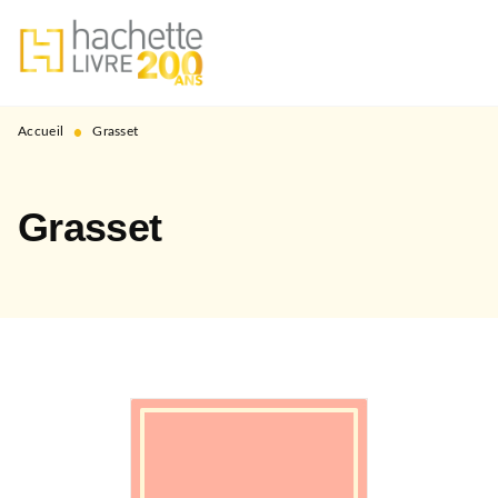
MENU
RECHERCHE
CONTENU
PIED DE PAGE
•
Accueil
Grasset
Grasset