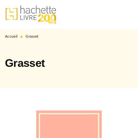
MENU
RECHERCHE
CONTENU
PIED DE PAGE
•
Accueil
Grasset
Grasset