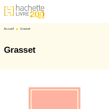
MENU
RECHERCHE
CONTENU
PIED DE PAGE
•
Accueil
Grasset
Grasset