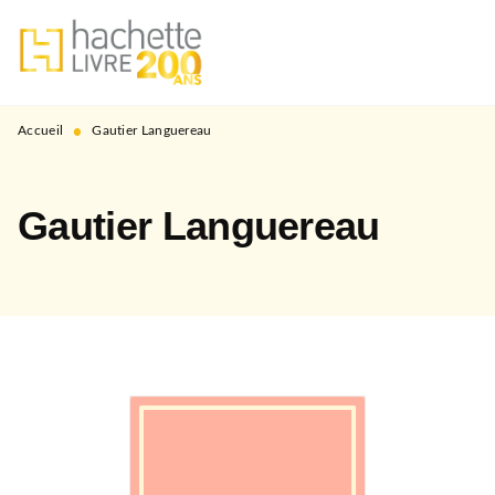
MENU
RECHERCHE
CONTENU
PIED DE PAGE
•
Accueil
Gautier Languereau
Gautier Languereau