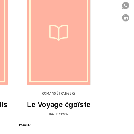
P
P
C
ROMANS ÉTRANGERS
dis
Le Voyage égoïste
04/06/1986
FAYARD