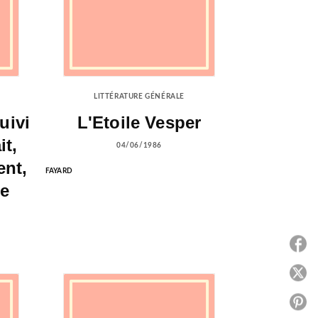
LITTÉRATURE GÉNÉRALE
uivi
L'Etoile Vesper
it,
04/06/1986
ent,
FAYARD
ge
P
P
P