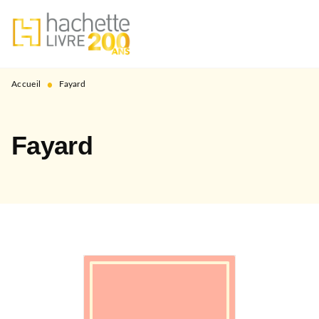
MENU
RECHERCHE
CONTENU
PIED DE PAGE
•
Accueil
Fayard
Fayard