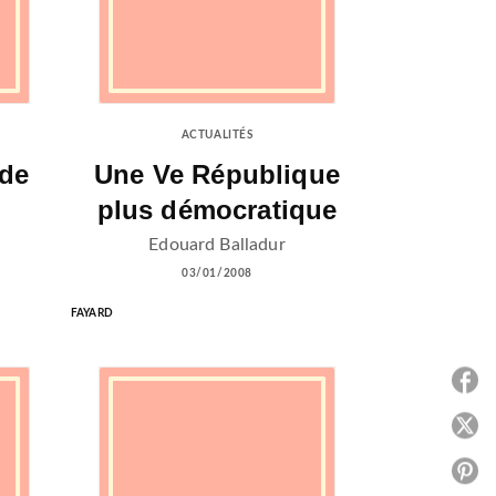
ACTUALITÉS
nde
Une Ve République
plus démocratique
Edouard Balladur
03/01/2008
FAYARD
P
P
P