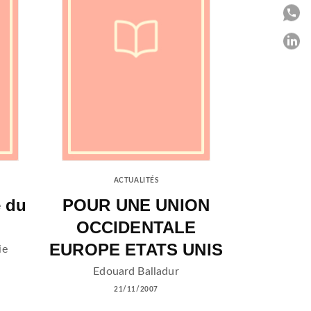
P
P
C
ACTUALITÉS
e du
POUR UNE UNION
OCCIDENTALE
EUROPE ETATS UNIS
ie
Edouard Balladur
21/11/2007